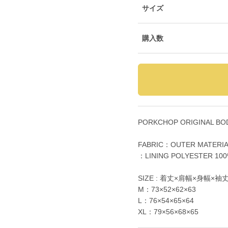
サイズ
購入数
PORKCHOP ORIGINAL BO
FABRIC：OUTER MATERIA
：LINING POLYESTER 10
SIZE : 着丈×肩幅×身幅×袖
M：73×52×62×63
L：76×54×65×64
XL：79×56×68×65