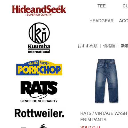
TEE
C
HEADGEAR
ACC
おすすめ順
|
価格順
|
新
RATS / VINTAGE WASH
ENIM PANTS
SOLD OUT